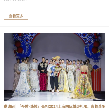
查看更多
邀请函 | 「帝傲 ·绮境」亮相2024上海国际婚纱礼服、彩妆造型