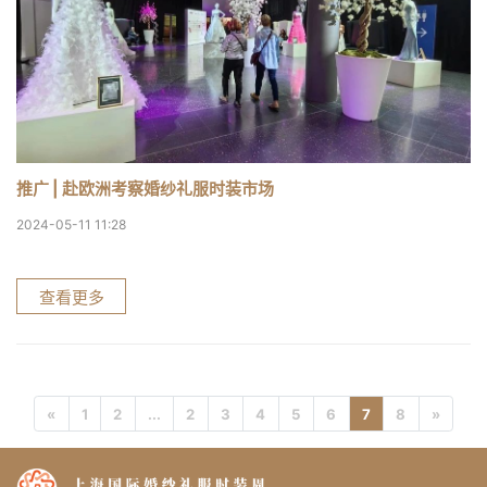
推广 | 赴欧洲考察婚纱礼服时装市场
2024-05-11 11:28
查看更多
«
1
2
...
2
3
4
5
6
7
8
»