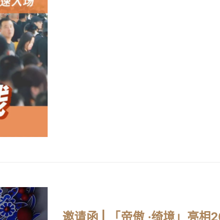
邀请函 | 「帝傲 ·绮境」亮